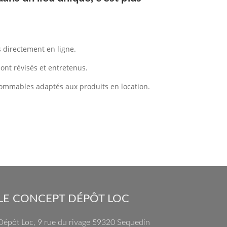
s directement en ligne.
sont révisés et entretenus.
sommables adaptés aux produits en location.
LE CONCEPT DÉPÔT LOC
Dépôt Loc, 9 rue du rivage 59320 Sequedin