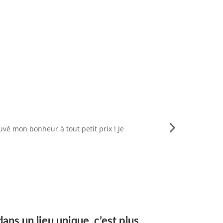
ouvé mon bonheur à tout petit prix ! Je
Concept inn
rai
ans un lieu unique, c’est plus