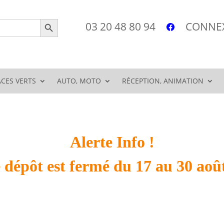
Search Button
03 20 48 80 94
CONNEX
ACES VERTS
AUTO, MOTO
RÉCEPTION, ANIMATION
Alerte Info !
ermé du 17 au 30 août