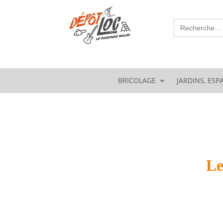
Search
for:
BRICOLAGE
JARDINS, ESP
Le dépôt est f