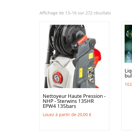
Trié
Affichage de 13–16 sur 272 résultats
par
note
moyenne
Li
bul
10,
Nettoyeur Haute Pression -
NHP - Sterwins 135HR
EPW4 135bars
Louez à partir de
20,00
€