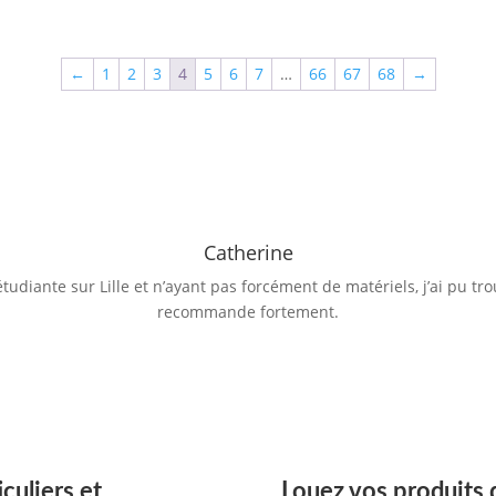
←
1
2
3
4
5
6
7
…
66
67
68
→
Catherine
étudiante sur Lille et n’ayant pas forcément de matériels, j’ai pu tr
recommande fortement.
culiers et
Louez vos produits d