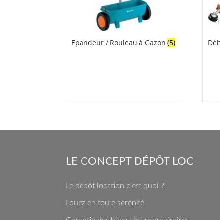
Epandeur / Rouleau à Gazon
(5)
Déb
LE CONCEPT DÉPÔT LOC
Le dépôt location c’est quoi ?
Louez en toute sérénité
Garantie des biens des propriéraires