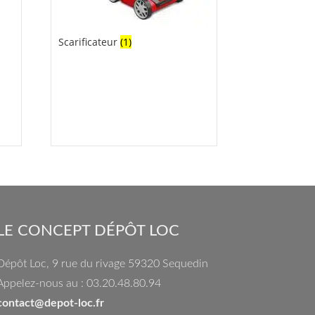
Scarificateur
(1)
LE CONCEPT DÉPÔT LOC
Dépôt Loc, 9 rue du rivage 59320 Sequedin
Appelez-nous au : 03.20.48.80.94
contact@depot-loc.fr