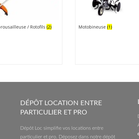
rousailleuse / Rotofils
(2)
Motobineuse
(1)
DÉPÔT LOCATION ENTRE
PARTICULIER ET PRO
Dépôt Loc simplifie vos locations entre
particulier et pro. Déposez dans notre dépôt