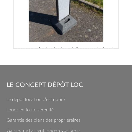
panneaux de signalisation stationnement gênant
Louez à partir de
10,00
€
LE CONCEPT DÉPÔT LOC
Le dépôt location c’est quoi ?
Louez en toute sérénité
Garantie des biens des propriéraires
Gagnez de l’argent grâce à vos biens