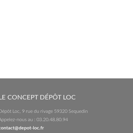
LE CONCEPT DÉPÔT LOC
Dépôt Loc, 9 rue du rivage 59320 Sequedin
Appelez-nous au : 03.20.48.80.94
contact@depot-loc.fr