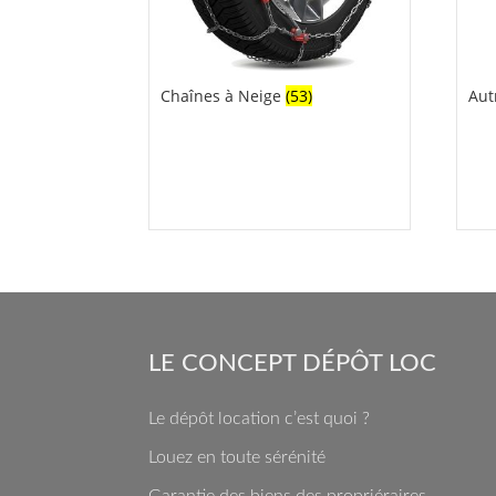
Chaînes à Neige
(53)
Aut
LE CONCEPT DÉPÔT LOC
Le dépôt location c’est quoi ?
Louez en toute sérénité
Garantie des biens des propriéraires