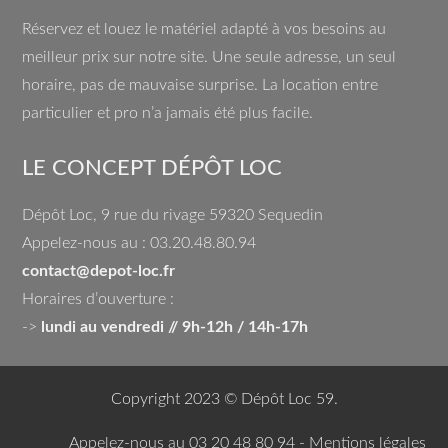
Réservez et louez le matériel adapté à vos besoins au
meilleur prix sur notre site. Une seule adresse, un seul
horaire, pas de mauvaise surprise. La location entre
particulier et pro n’a jamais été plus facile.
LE CONCEPT DÉPÔT LOC
Dépôt Loc, 9 rue du rivage 59320 Sequedin
Appelez-nous au : 03.20.48.80.94
contact@depot-loc.fr
Horaires d’ouverture :
->
lundi au vendredi // 9h-12h / 14h-17h
Copyright 2023 © Dépôt Loc 59.
Appelez-nous au 03 20 48 80 94 -
Mentions légales