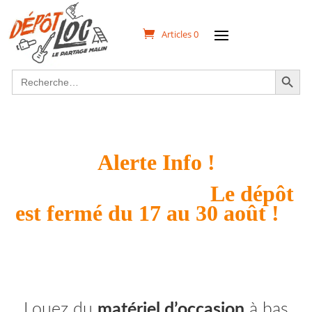
Articles 0
Search Button
Search
for:
Alerte Info !
Le dépôt
est fermé du 17 au 30 août !
Louez du
matériel d’occasion
à bas