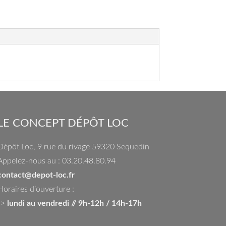
LE CONCEPT DÉPÔT LOC
Dépôt Loc, 9 rue du rivage 59320 Sequedin
Appelez-nous au : 03.20.48.80.94
contact@depot-loc.fr
Horaires d’ouverture :
->
lundi au vendredi // 9h-12h / 14h-17h