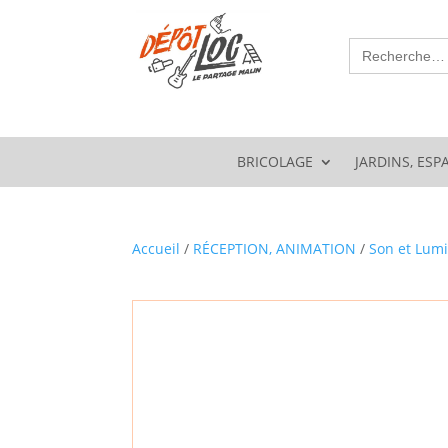
Search
for:
BRICOLAGE
JARDINS, ESP
Accueil
/
RÉCEPTION, ANIMATION
/
Son et Lum