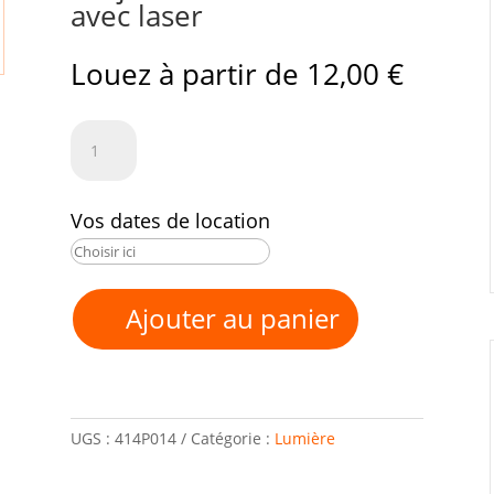
avec laser
Louez à partir de
12,00
€
quantité
de
Projecteur
Vos dates de location
multi-
effets
avec
Ajouter au panier
laser
UGS :
414P014
Catégorie :
Lumière