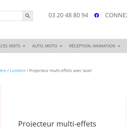
Search Button
03 20 48 80 94
CONNEX
ACES VERTS
AUTO, MOTO
RÉCEPTION, ANIMATION
ière
/
Lumière
/ Projecteur multi-effets avec laser
Attention, le dépôt est fermé le dimanche! il est
impossible d'y récupérer ou de déposer du
matériel !
Projecteur multi-effets