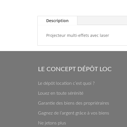
Description
Projecteur multi-effets avec laser
LE CONCEPT DÉPÔT LOC
Le dépôt location c’est quoi ?
Louez en toute sérénité
Garantie des biens des propriéraires
Gagnez de l’argent grâce à vos biens
Ne jetons plus